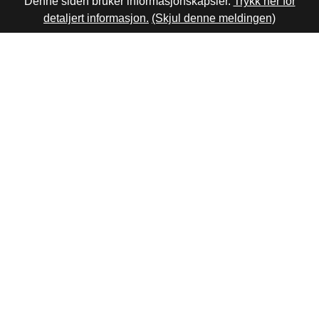
Denne siden bruker informasjonskapsler.
Trykk her for
detaljert informasjon.
(Skjul denne meldingen)