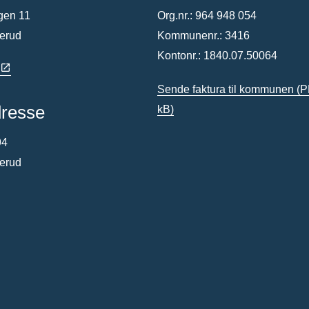
gen 11
Org.nr.: 964 948 054
terud
Kommunenr.: 3416
Kontonr.: 1840.07.50064
Sende faktura til kommunen
(P
dresse
kB)
94
terud