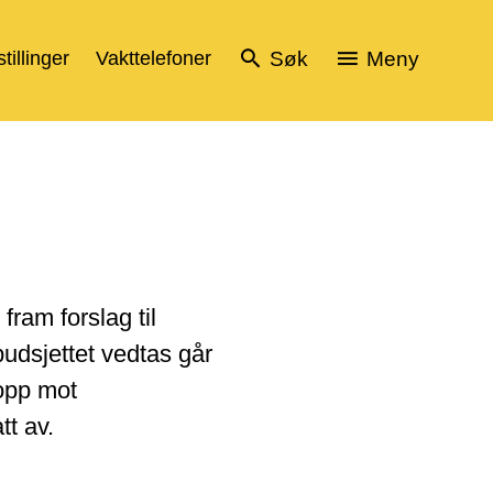
tillinger
Vakttelefoner
Søk
Meny
ram forslag til
udsjettet vedtas går
 opp mot
tt av.