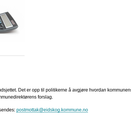
budsjettet. Det er opp til politikerne å avgjøre hvordan kommune
mmunedirektørens forslag.
 sendes:
postmottak@eidskog.kommune.no