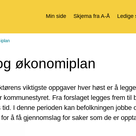
Min side
Skjema fra A-Å
Ledige s
iplan
 og økonomiplan
rens viktigste oppgaver hver høst er å legge f
kommunestyret. Fra forslaget legges frem til b
 tid. I denne perioden kan befolkningen jobbe
or å få gjennomslag for saker som de er oppta