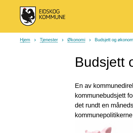
Eidskog kommune
Hjem
Tjenester
Økonomi
Budsjett og økonom
Du er her:
Budsjett
En av kommunedirektø
kommunebudsjett for 
det rundt en måneds
kommunepolitikerne f