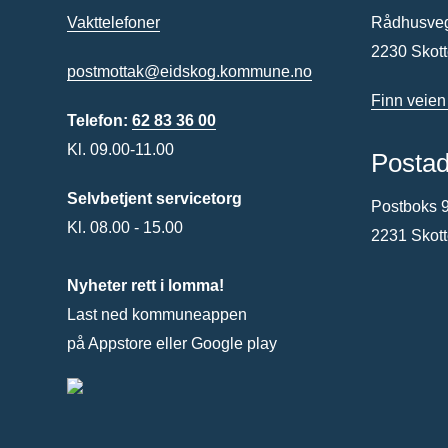
Vakttelefoner
Rådhusve
2230 Skot
postmottak@eidskog.kommune.no
Finn veien
Telefon:
62 83 36 00
Kl. 09.00-11.00
Posta
Selvbetjent servicetorg
Postboks 
Kl. 08.00 - 15.00
2231 Skot
Nyheter rett i lomma!
Last ned kommuneappen
på Appstore eller Google play