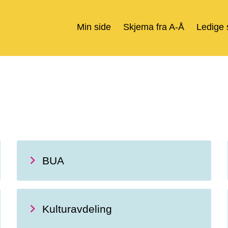
Min side
Skjema fra A-Å
Ledige s
BUA
Kulturavdeling