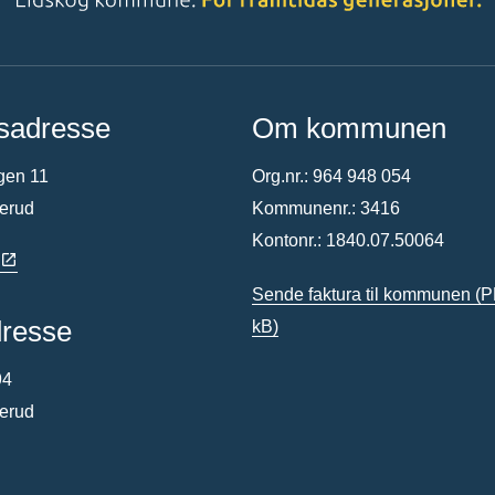
sadresse
Om kommunen
gen 11
Org.nr.: 964 948 054
terud
Kommunenr.: 3416
Kontonr.: 1840.07.50064
Sende faktura til kommunen
(P
dresse
kB)
94
terud