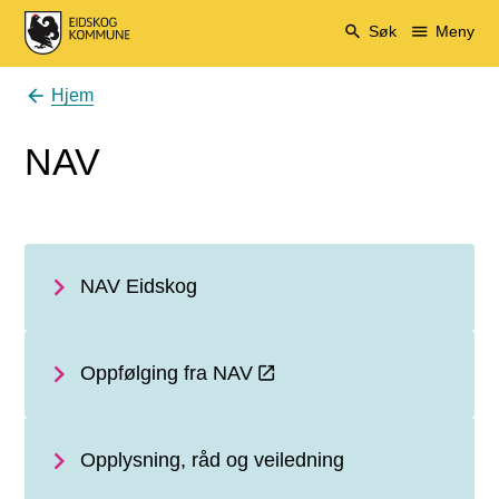
Eidskog kommune
Søk
Meny
Hjem
Du er her:
NAV
NAV Eidskog
Oppfølging fra NAV
Opplysning, råd og veiledning