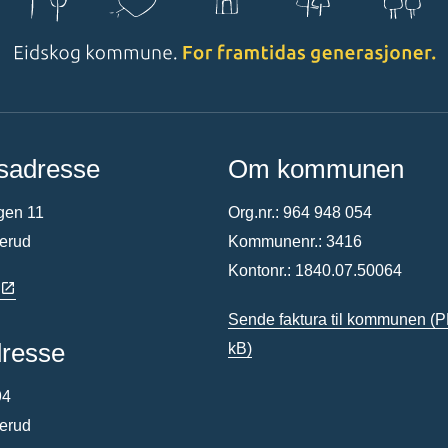
sadresse
Om kommunen
gen 11
Org.nr.: 964 948 054
terud
Kommunenr.: 3416
Kontonr.: 1840.07.50064
Sende faktura til kommunen
(P
dresse
kB)
94
terud