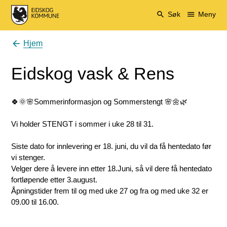
Eidskog kommune
Søk
Meny
Hjem
Du er her:
Eidskog vask & Rens
🍀🌞🌸Sommerinformasjon og Sommerstengt 🌸🌼🌿
Vi holder STENGT i sommer i uke 28 til 31.
Siste dato for innlevering er 18. juni, du vil da få hentedato før
vi stenger.
Velger dere å levere inn etter 18.Juni, så vil dere få hentedato
fortløpende etter 3.august.
Åpningstider frem til og med uke 27 og fra og med uke 32 er
09.00 til 16.00.