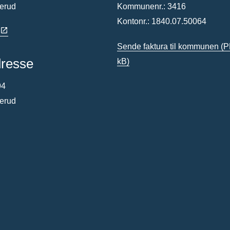
terud
Kommunenr.: 3416
Kontonr.: 1840.07.50064
Sende faktura til kommunen
(P
dresse
kB)
94
terud