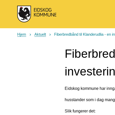
Eidskog kommune
Hjem
Aktuelt
Fiberbredbånd til Klanderudlia - en i
Du er her:
Fiberbred
investeri
Eidskog kommune har inngått 
husstander som i dag mangle
Slik fungerer det: