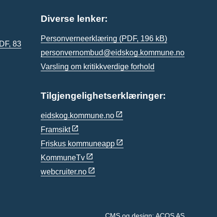
Diverse lenker:
Personverneerklæring
(PDF, 196 kB)
DF, 83
personvernombud@eidskog.kommune.no
Varsling om kritikkverdige forhold
Tilgjengelighetserklæringer:
eidskog.kommune.no
Framsikt
Friskus kommuneapp
KommuneTv
webcruiter.no
CMS og design: ACOS AS