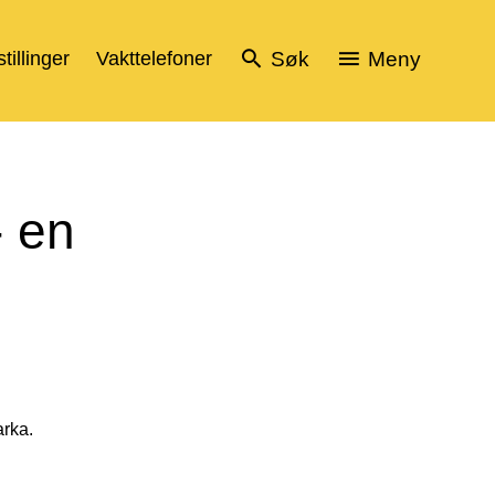
tillinger
Vakttelefoner
Søk
Meny
- en
arka.