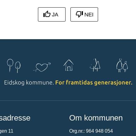
JA
NEI
sadresse
Om kommunen
gen 11
Org.nr.: 964 948 054