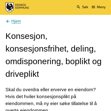
Eidskog kommune
Søk
Meny
Hjem
Du er her:
Konsesjon,
konsesjonsfrihet, deling,
omdisponering, boplikt og
driveplikt
Skal du overdra eller erverve en eiendom?
Hvis det hviler konsesjonsplikt på
eiendommen, må ny eier søke tillatelse til å
overta eiendommen.