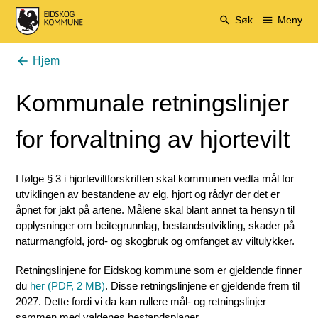
Eidskog kommune
Søk
Meny
Hjem
Du er her:
Kommunale retningslinjer
for forvaltning av hjortevilt
I følge § 3 i hjorteviltforskriften skal kommunen vedta mål for
utviklingen av bestandene av elg, hjort og rådyr der det er
åpnet for jakt på artene. Målene skal blant annet ta hensyn til
opplysninger om beitegrunnlag, bestandsutvikling, skader på
naturmangfold, jord- og skogbruk og omfanget av viltulykker.
Retningslinjene for Eidskog kommune som er gjeldende finner
du
her
(PDF, 2 MB)
. Disse retningslinjene er gjeldende frem til
2027. Dette fordi vi da kan rullere mål- og retningslinjer
sammen med valdenes bestandsplaner.