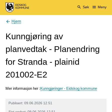
Eidskog kommune
Søk
Meny
Hjem
Du er her:
Kunngjøring av
planvedtak - Planendring
for Stranda - plainid
201002-E2
Mer informasjon her :
Kunngjøringer - Eidskog kommune
Publisert
09.06.2026 12.51
Sist endret
09.06.2026 12.51