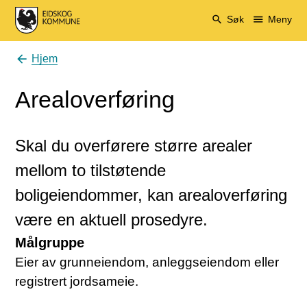
Eidskog kommune
Søk
Meny
Hjem
Du er her:
Arealoverføring
Skal du overførere større arealer
mellom to tilstøtende
boligeiendommer, kan arealoverføring
være en aktuell prosedyre.
Målgruppe
Eier av grunneiendom, anleggseiendom eller
registrert jordsameie.